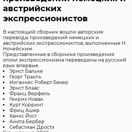
австрийских
экспрессионистов
В настоящий сборник вошли авторские
переводы произведений немецких и
австрийских экспрессионистов, выполненные Н.
Ночейским.
Представленные в сборнике произведения
эпохи экспрессионизма переведены на русский
язык впервые.
Эрнст Бальке
Георг Тракль
Иоганнес Роберт Бехер
Эрнст Блаас
Франц Верфель
Генрих Новак
Курт Корринт
Фриц Ашер
Ханнс Йост
Анита Бербер
Себастиан Дростэ