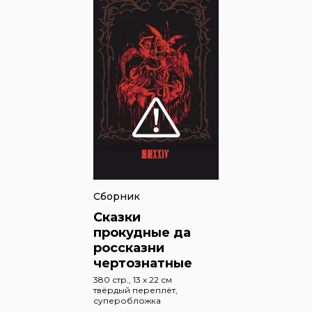
Сборник
Сказки
прокудные да
россказни
чертознатные
380 стр., 13 x 22 см
твёрдый переплёт,
суперобложка