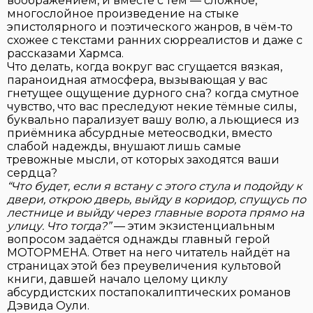
воображением, и вместе с тем — сложное,
многослойное произведение на стыке
эпистолярного и поэтического жанров, в чём-то
схожее с текстами ранних сюрреалистов и даже с
рассказами Хармса.
Что делать, когда вокруг вас сгущается вязкая,
параноидная атмосфера, вызывающая у вас
гнетущее ощущение дурного сна? когда смутное
чувство, что вас преследуют некие тёмные силы,
буквально парализует вашу волю, а льющиеся из
приёмника абсурдные метеосводки, вместо
слабой надежды, внушают лишь самые
тревожные мысли, от которых заходятся ваши
сердца?
“Что будет, если я встану с этого стула и подойду к
двери, открою дверь, выйду в коридор, спущусь по
лестнице и выйду через главные ворота прямо на
улицу. Что тогда?”
— этим экзистенциальным
вопросом задаётся однажды главный герой
МОТОРМЕНА. Ответ на него читатель найдёт на
страницах этой без преувеличения культовой
книги, давшей начало целому циклу
абсурдистских постапокалиптических романов
Дэвида Оули.