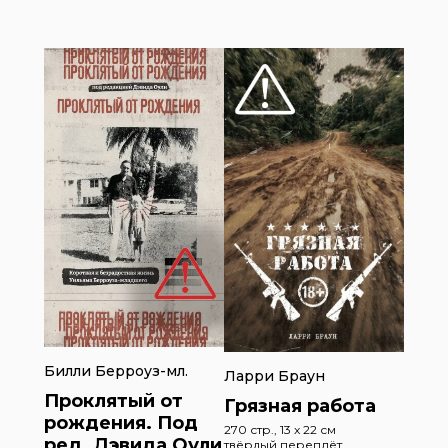
Билли Берроуз-мл.
Ларри Браун
Проклятый от
Грязная работа
рождения. Под
270 стр., 13 x 22 см
ред. Дэвида Оули
твёрдый переплёт