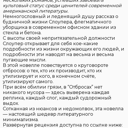
нескольких романов, успевших завоевать
культовый статус среди ценителей современной
американской литературы.
Немногословный и леденящий душу рассказ о
будничной жизни Слоупера, флегматичного
уборщика в современном офисном здании из
стекла и бетона.
С высоты своей непритязательной должности
Слоупер открывает для себя кое-какие
подробности из жизни окружающих его людей, и
подробности эти наводят на весьма и весьма
пугающие мысли.
В этой новелле повествуется о круговороте
отбросов: о тех, кто их производит, кто их
утилизирует и кого, в конечном счёте,
утилизируют самого.
При всём обилии грязи, в “Отбросах” нет
никакого мусора — здесь выверена каждая
реплика, каждый слог, каждый судорожный
выдох.
Сотканная из нюансов и недомолвок, эта новелла
— настоящий шедевр литературного
минимализма.
Развёрнутая рецензия доступна по ссылке ниже: